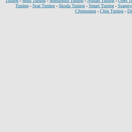
Tuning
-
Mini Tuning
-
Mitsubishi Tuning
-
Nissan Tuning
-
Opel T
Tuning
-
Seat Tuning
-
Skoda Tuning
-
Smart Tuning
-
Ssangy
Chiptuning
-
Chip Tuning
-
Di