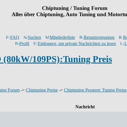
Chiptuning / Tuning Forum
Alles über Chiptuning, Auto Tuning und Motort
FAQ
Suchen
Mitgliederliste
Benutzergruppen
Re
Profil
Einloggen, um private Nachrichten zu lesen
L
D (80kW/109PS):Tuning Preis
ning Forum
->
Chiptuning Preise
->
Chiptuning Peugeot: Tuning Preise
Nachricht