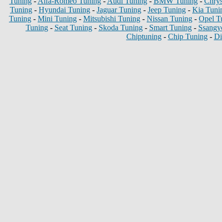
Tuning
-
Alfa-Romeo Tuning
-
Audi Tuning
-
BMW Tuning
-
Chrys
Tuning
-
Hyundai Tuning
-
Jaguar Tuning
-
Jeep Tuning
-
Kia Tuni
Tuning
-
Mini Tuning
-
Mitsubishi Tuning
-
Nissan Tuning
-
Opel T
Tuning
-
Seat Tuning
-
Skoda Tuning
-
Smart Tuning
-
Ssangy
Chiptuning
-
Chip Tuning
-
Di