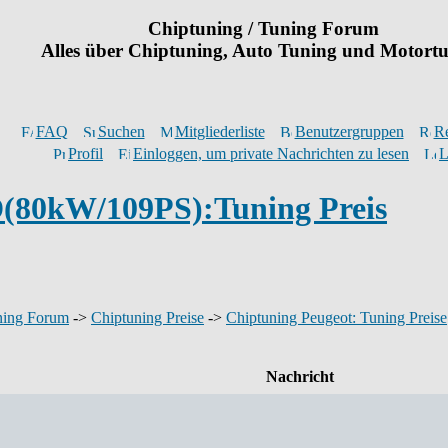
Chiptuning / Tuning Forum
Alles über Chiptuning, Auto Tuning und Motort
FAQ
Suchen
Mitgliederliste
Benutzergruppen
Re
Profil
Einloggen, um private Nachrichten zu lesen
L
D(80kW/109PS):Tuning Preis
ning Forum
->
Chiptuning Preise
->
Chiptuning Peugeot: Tuning Preise
Nachricht