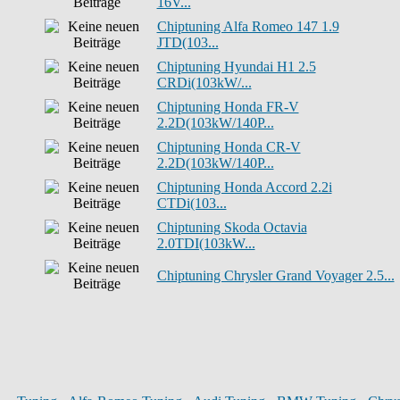
16V...
Chiptuning Alfa Romeo 147 1.9
JTD(103...
Chiptuning Hyundai H1 2.5
CRDi(103kW/...
Chiptuning Honda FR-V
2.2D(103kW/140P...
Chiptuning Honda CR-V
2.2D(103kW/140P...
Chiptuning Honda Accord 2.2i
CTDi(103...
Chiptuning Skoda Octavia
2.0TDI(103kW...
Chiptuning Chrysler Grand Voyager 2.5...