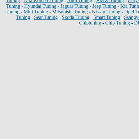
Tuning
-
Alfa-Romeo Tuning
-
Audi Tuning
-
BMW Tuning
-
Chrys
Tuning
-
Hyundai Tuning
-
Jaguar Tuning
-
Jeep Tuning
-
Kia Tuni
Tuning
-
Mini Tuning
-
Mitsubishi Tuning
-
Nissan Tuning
-
Opel T
Tuning
-
Seat Tuning
-
Skoda Tuning
-
Smart Tuning
-
Ssangy
Chiptuning
-
Chip Tuning
-
Di