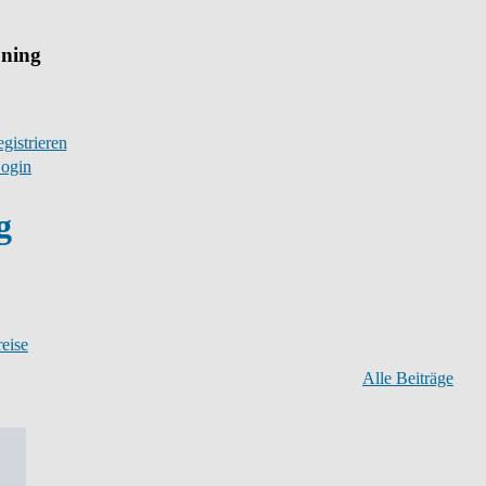
uning
gistrieren
ogin
g
eise
Alle Beiträge