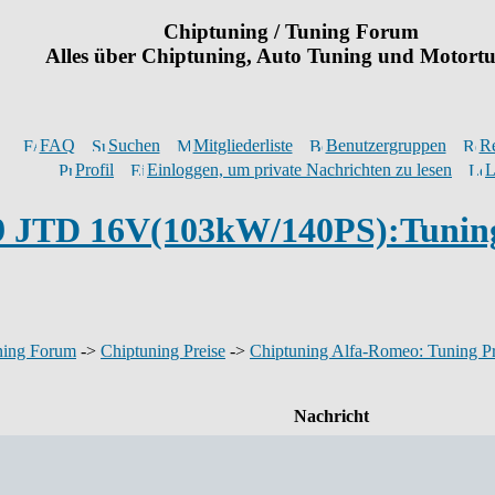
Chiptuning / Tuning Forum
Alles über Chiptuning, Auto Tuning und Motort
FAQ
Suchen
Mitgliederliste
Benutzergruppen
Re
Profil
Einloggen, um private Nachrichten zu lesen
L
.9 JTD 16V(103kW/140PS):Tunin
ning Forum
->
Chiptuning Preise
->
Chiptuning Alfa-Romeo: Tuning Pr
Nachricht