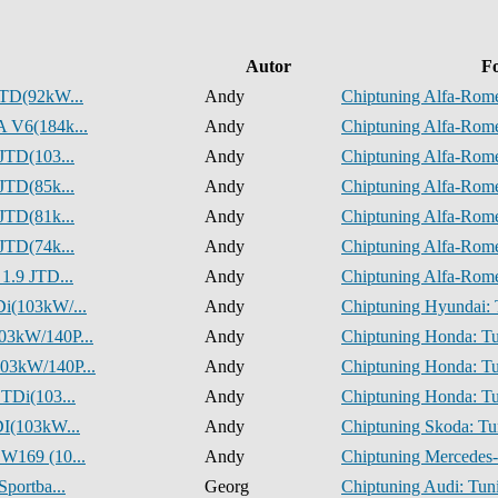
Autor
F
 TD(92kW...
Andy
Chiptuning Alfa-Rome
 V6(184k...
Andy
Chiptuning Alfa-Rome
JTD(103...
Andy
Chiptuning Alfa-Rome
JTD(85k...
Andy
Chiptuning Alfa-Rome
JTD(81k...
Andy
Chiptuning Alfa-Rome
JTD(74k...
Andy
Chiptuning Alfa-Rome
1.9 JTD...
Andy
Chiptuning Alfa-Rome
i(103kW/...
Andy
Chiptuning Hyundai: 
03kW/140P...
Andy
Chiptuning Honda: Tu
03kW/140P...
Andy
Chiptuning Honda: Tu
TDi(103...
Andy
Chiptuning Honda: Tu
DI(103kW...
Andy
Chiptuning Skoda: Tu
W169 (10...
Andy
Chiptuning Mercedes-
portba...
Georg
Chiptuning Audi: Tuni