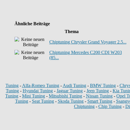
Ähnliche Beiträge
Thema
Chiptuning Chrysler Grand Voyager 2.5...
Chiptuning Mercedes C200 CDI W203
(85...
Tuning
-
Alfa-Romeo Tuning
-
Audi Tuning
-
BMW Tuning
-
Chrys
Tuning
-
Hyundai Tuning
-
Jaguar Tuning
-
Jeep Tuning
-
Kia Tuni
Tuning
-
Mini Tuning
-
Mitsubishi Tuning
-
Nissan Tuning
-
Opel T
Tuning
-
Seat Tuning
-
Skoda Tuning
-
Smart Tuning
-
Ssangy
Chiptuning
-
Chip Tuning
-
Di