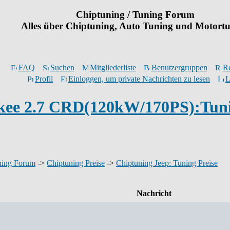
Chiptuning / Tuning Forum
Alles über Chiptuning, Auto Tuning und Motort
FAQ
Suchen
Mitgliederliste
Benutzergruppen
Re
Profil
Einloggen, um private Nachrichten zu lesen
L
kee 2.7 CRD(120kW/170PS):Tun
ning Forum
->
Chiptuning Preise
->
Chiptuning Jeep: Tuning Preise
Nachricht