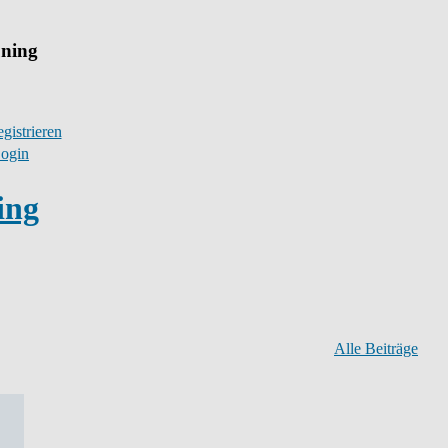
uning
gistrieren
ogin
ing
Alle Beiträge