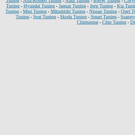
Tuning
-
Alfa-Romeo Tuning
-
Audi Tuning
-
BMW Tuning
-
Chrys
Tuning
-
Hyundai Tuning
-
Jaguar Tuning
-
Jeep Tuning
-
Kia Tuni
Tuning
-
Mini Tuning
-
Mitsubishi Tuning
-
Nissan Tuning
-
Opel T
Tuning
-
Seat Tuning
-
Skoda Tuning
-
Smart Tuning
-
Ssangy
Chiptuning
-
Chip Tuning
-
Di