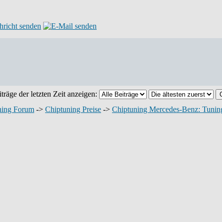
träge der letzten Zeit anzeigen:
ning Forum
->
Chiptuning Preise
->
Chiptuning Mercedes-Benz: Tuning