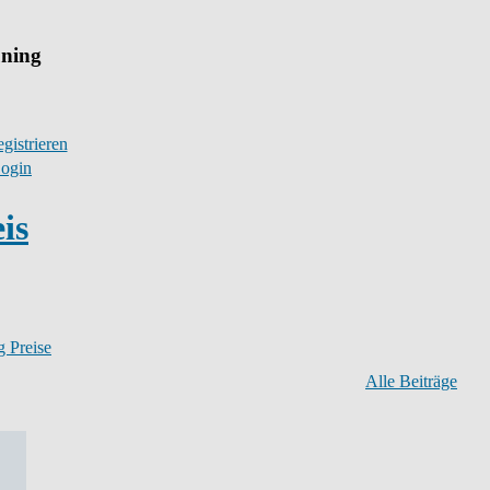
uning
gistrieren
ogin
is
 Preise
Alle Beiträge