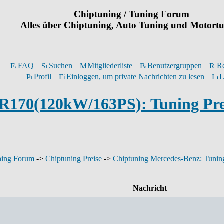
Chiptuning / Tuning Forum
Alles über Chiptuning, Auto Tuning und Motort
FAQ
Suchen
Mitgliederliste
Benutzergruppen
Re
Profil
Einloggen, um private Nachrichten zu lesen
L
R170(120kW/163PS): Tuning Pre
ning Forum
->
Chiptuning Preise
->
Chiptuning Mercedes-Benz: Tuning
Nachricht