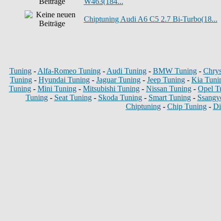
W463(184...
Chiptuning Audi A6 C5 2.7 Bi-Turbo(18...
Tuning
-
Alfa-Romeo Tuning
-
Audi Tuning
-
BMW Tuning
-
Chrys
Tuning
-
Hyundai Tuning
-
Jaguar Tuning
-
Jeep Tuning
-
Kia Tuni
Tuning
-
Mini Tuning
-
Mitsubishi Tuning
-
Nissan Tuning
-
Opel T
Tuning
-
Seat Tuning
-
Skoda Tuning
-
Smart Tuning
-
Ssangy
Chiptuning
-
Chip Tuning
-
Di