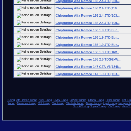
Chiptuning Alfa Romeo 156 2.4 JTD(92k...
Chiptuning Alfa Romeo 156 2.4 JTD(110...
Chiptuning Alfa Romeo 156 2.4 JTD(103...
Chiptuning Alfa Romeo 156 2.4 JTD(100...
Chiptuning Alfa Romeo 156 1.9 JTD Eur...
Chiptuning Alfa Romeo 156 1.9 JTD Eur...
Chiptuning Alfa Romeo 156 1.9 JTD Eur...
Chiptuning Alfa Romeo 156 1.9 JTD 16V...
Chiptuning Alfa Romeo 155 2.5 TD(92kW...
Chiptuning Alfa Romeo 147 GTA V6(184k...
Chiptuning Alfa Romeo 147 1.9 JTD(103...
Tuning
-
Alfa-Romeo Tuning
-
Audi Tuning
-
BMW Tuning
-
Chrysler Tuning
-
Citroen Tuning
-
Ferrari Tuning
-
Fiat Tun
Tuning
-
Mercedes Tuning
-
MG Tuning
-
Mini Tuning
-
Mitsubishi Tuning
-
Nissan Tuning
-
Opel Tuning
-
Peugeot T
Suzuki Tuning
-
Toyota Tuning
-
VW Tuning
-
Volvo Tu