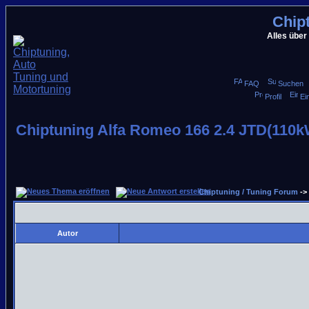
Chip
Alles über
FAQ
Suchen
Profil
Ei
Chiptuning Alfa Romeo 166 2.4 JTD(110k
Chiptuning / Tuning Forum
->
Autor