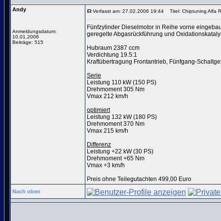
Andy
Verfasst am: 27.02.2006 19:44
Titel: Chiptuning Alfa
Fünfzylinder Dieselmotor in Reihe vorne eingebau
Anmeldungsdatum:
geregelte Abgasrückführung und Oxidationskataly
10.01.2006
Beiträge: 515
Hubraum 2387 ccm
Verdichtung 19.5:1
Kraftübertragung Frontantrieb, Fünfgang-Schaltge
Serie
Leistung 110 kW (150 PS)
Drehmoment 305 Nm
Vmax 212 km/h
optimiert
Leistung 132 kW (180 PS)
Drehmoment 370 Nm
Vmax 215 km/h
Differenz
Leistung +22 kW (30 PS)
Drehmoment +65 Nm
Vmax +3 km/h
Preis ohne Teilegutachten 499,00 Euro
Nach oben