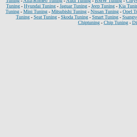
Tuning
-
Alfa-Romeo Tuning
-
Audi Tuning
-
BMW Tuning
-
Chrys
Tuning
-
Hyundai Tuning
-
Jaguar Tuning
-
Jeep Tuning
-
Kia Tuni
Tuning
-
Mini Tuning
-
Mitsubishi Tuning
-
Nissan Tuning
-
Opel T
Tuning
-
Seat Tuning
-
Skoda Tuning
-
Smart Tuning
-
Ssangy
Chiptuning
-
Chip Tuning
-
Di