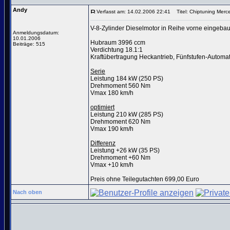
Andy
Verfasst am: 14.02.2006 22:41
Titel: Chiptuning Mer
V-8-Zylinder Dieselmotor in Reihe vorne eingebau
Anmeldungsdatum:
10.01.2006
Hubraum 3996 ccm
Beiträge: 515
Verdichtung 18.1:1
Kraftübertragung Heckantrieb, Fünfstufen-Automat
Serie
Leistung 184 kW (250 PS)
Drehmoment 560 Nm
Vmax 180 km/h
optimiert
Leistung 210 kW (285 PS)
Drehmoment 620 Nm
Vmax 190 km/h
Differenz
Leistung +26 kW (35 PS)
Drehmoment +60 Nm
Vmax +10 km/h
Preis ohne Teilegutachten 699,00 Euro
Nach oben