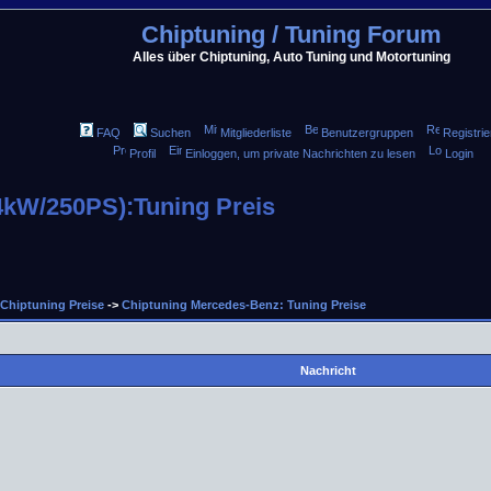
Chiptuning / Tuning Forum
Alles über Chiptuning, Auto Tuning und Motortuning
FAQ
Suchen
Mitgliederliste
Benutzergruppen
Registrie
Profil
Einloggen, um private Nachrichten zu lesen
Login
kW/250PS):Tuning Preis
Chiptuning Preise
->
Chiptuning Mercedes-Benz: Tuning Preise
Nachricht