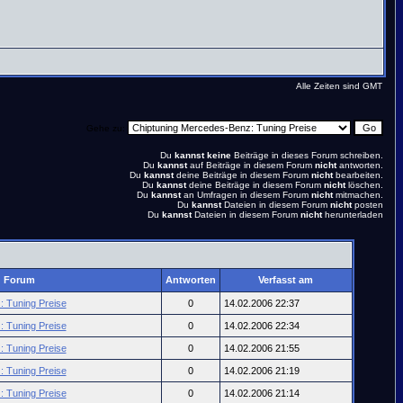
Alle Zeiten sind GMT
Gehe zu:
Du
kannst keine
Beiträge in dieses Forum schreiben.
Du
kannst
auf Beiträge in diesem Forum
nicht
antworten.
Du
kannst
deine Beiträge in diesem Forum
nicht
bearbeiten.
Du
kannst
deine Beiträge in diesem Forum
nicht
löschen.
Du
kannst
an Umfragen in diesem Forum
nicht
mitmachen.
Du
kannst
Dateien in diesem Forum
nicht
posten
Du
kannst
Dateien in diesem Forum
nicht
herunterladen
Forum
Antworten
Verfasst am
 Tuning Preise
0
14.02.2006 22:37
 Tuning Preise
0
14.02.2006 22:34
 Tuning Preise
0
14.02.2006 21:55
 Tuning Preise
0
14.02.2006 21:19
 Tuning Preise
0
14.02.2006 21:14