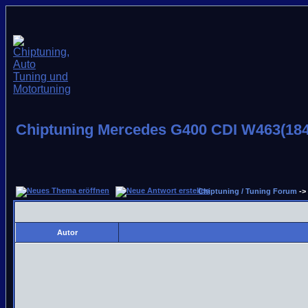
Chiptuning Mercedes G400 CDI W463(184
Chiptuning / Tuning Forum
->
Autor