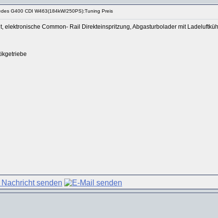
cedes G400 CDI W463(184kW/250PS):Tuning Preis
t, elektronische Common- Rail Direkteinspritzung, Abgasturbolader mit Ladeluftkü
ikgetriebe