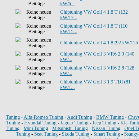
kW/6...
Chiptuning VW Golf 4 1.8 T (132
kW/17...
Chiptuning VW Golf 4 1.8 T (110
kW/15...
Chiptuning VW Golf 4 1.8 (92 kW/125 P
Chiptuning VW Golf 3 VR6 2.9 (140
kW/...
Chiptuning VW Golf 3 VR6 2.8 (128
kW/...
Chiptuning VW Golf 3 1.9 TDI (81
kW/1...
Tuning
-
Alfa-Romeo Tuning
-
Audi Tuning
-
BMW Tuning
-
Chrys
Tuning
-
Hyundai Tuning
-
Jaguar Tuning
-
Jeep Tuning
-
Kia Tuni
Tuning
-
Mini Tuning
-
Mitsubishi Tuning
-
Nissan Tuning
-
Opel T
Tuning
-
Seat Tuning
-
Skoda Tuning
-
Smart Tuning
-
Ssangy