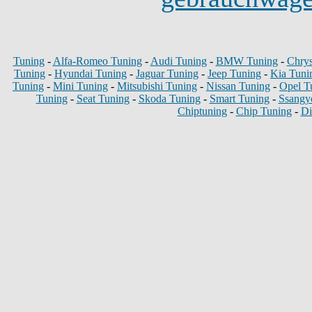
Tuning
-
Alfa-Romeo Tuning
-
Audi Tuning
-
BMW Tuning
-
Chrys
Tuning
-
Hyundai Tuning
-
Jaguar Tuning
-
Jeep Tuning
-
Kia Tuni
Tuning
-
Mini Tuning
-
Mitsubishi Tuning
-
Nissan Tuning
-
Opel T
Tuning
-
Seat Tuning
-
Skoda Tuning
-
Smart Tuning
-
Ssangy
Chiptuning
-
Chip Tuning
-
Di