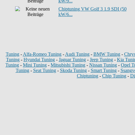
kW/9...
Chiptuning VW Golf 3 1.9 SDI (50
kW/6...
Tuning
-
Alfa-Romeo Tuning
-
Audi Tuning
-
BMW Tuning
-
Chrys
Tuning
-
Hyundai Tuning
-
Jaguar Tuning
-
Jeep Tuning
-
Kia Tuni
Tuning
-
Mini Tuning
-
Mitsubishi Tuning
-
Nissan Tuning
-
Opel T
Tuning
-
Seat Tuning
-
Skoda Tuning
-
Smart Tuning
-
Ssangy
Chiptuning
-
Chip Tuning
-
Di