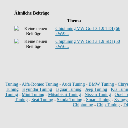
Ähnliche Beiträge
Thema
Chiptuning VW Golf 3 1.9 TDI (66
kW/9...
Chiptuning VW Golf 3 1.9 SDI (50
kW/6...
Tuning
-
Alfa-Romeo Tuning
-
Audi Tuning
-
BMW Tuning
-
Chrys
Tuning
-
Hyundai Tuning
-
Jaguar Tuning
-
Jeep Tuning
-
Kia Tuni
Tuning
-
Mini Tuning
-
Mitsubishi Tuning
-
Nissan Tuning
-
Opel T
Tuning
-
Seat Tuning
-
Skoda Tuning
-
Smart Tuning
-
Ssangy
Chiptuning
-
Chip Tuning
-
Di