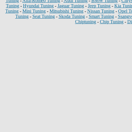
Tuning
-
Alfa-Romeo Tuning
-
Audi Tuning
-
BMW Tuning
-
Chrys
Tuning
-
Hyundai Tuning
-
Jaguar Tuning
-
Jeep Tuning
-
Kia Tuni
Tuning
-
Mini Tuning
-
Mitsubishi Tuning
-
Nissan Tuning
-
Opel T
Tuning
-
Seat Tuning
-
Skoda Tuning
-
Smart Tuning
-
Ssangy
Chiptuning
-
Chip Tuning
-
Di