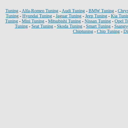
Tuning
-
Alfa-Romeo Tuning
-
Audi Tuning
-
BMW Tuning
-
Chrys
Tuning
-
Hyundai Tuning
-
Jaguar Tuning
-
Jeep Tuning
-
Kia Tuni
Tuning
-
Mini Tuning
-
Mitsubishi Tuning
-
Nissan Tuning
-
Opel T
Tuning
-
Seat Tuning
-
Skoda Tuning
-
Smart Tuning
-
Ssangy
Chiptuning
-
Chip Tuning
-
Di