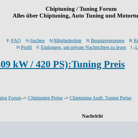
Chiptuning / Tuning Forum
Alles über Chiptuning, Auto Tuning und Motort
FAQ
Suchen
Mitgliederliste
Benutzergruppen
Re
Profil
Einloggen, um private Nachrichten zu lesen
L
09 kW / 420 PS):Tuning Preis
ning Forum
->
Chiptuning Preise
->
Chiptuning Audi: Tuning Preise
Nachricht