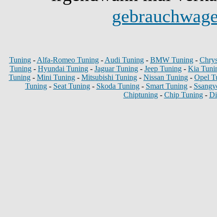
gebrauchwage
Tuning
-
Alfa-Romeo Tuning
-
Audi Tuning
-
BMW Tuning
-
Chrys
Tuning
-
Hyundai Tuning
-
Jaguar Tuning
-
Jeep Tuning
-
Kia Tuni
Tuning
-
Mini Tuning
-
Mitsubishi Tuning
-
Nissan Tuning
-
Opel T
Tuning
-
Seat Tuning
-
Skoda Tuning
-
Smart Tuning
-
Ssangy
Chiptuning
-
Chip Tuning
-
Di