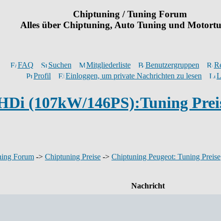
Chiptuning / Tuning Forum
Alles über Chiptuning, Auto Tuning und Motort
FAQ
Suchen
Mitgliederliste
Benutzergruppen
Re
Profil
Einloggen, um private Nachrichten zu lesen
L
 HDi (107kW/146PS):Tuning Prei
ning Forum
->
Chiptuning Preise
->
Chiptuning Peugeot: Tuning Preise
Nachricht