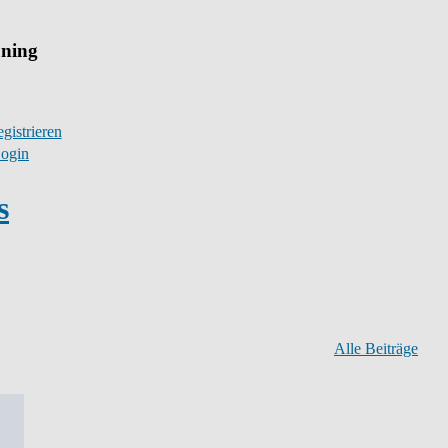
uning
gistrieren
ogin
s
Alle Beiträge