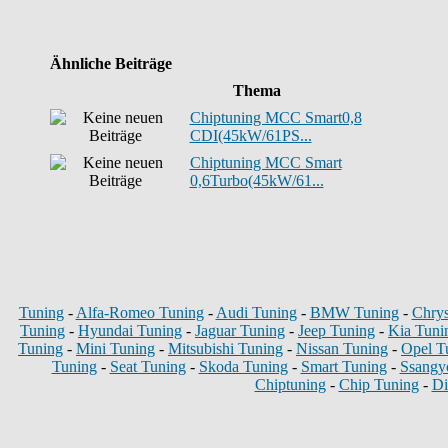
Ähnliche Beiträge
Thema
Chiptuning MCC Smart0,8
CDI(45kW/61PS...
Chiptuning MCC Smart
0,6Turbo(45kW/61...
Tuning
-
Alfa-Romeo Tuning
-
Audi Tuning
-
BMW Tuning
-
Chrys
Tuning
-
Hyundai Tuning
-
Jaguar Tuning
-
Jeep Tuning
-
Kia Tuni
Tuning
-
Mini Tuning
-
Mitsubishi Tuning
-
Nissan Tuning
-
Opel T
Tuning
-
Seat Tuning
-
Skoda Tuning
-
Smart Tuning
-
Ssangy
Chiptuning
-
Chip Tuning
-
Di