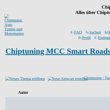
Chi
Alles über Chip
FAQ
Suchen
M
Profil
Einlogg
Chiptuning MCC Smart Roadst
Chiptuning / Tu
Autor