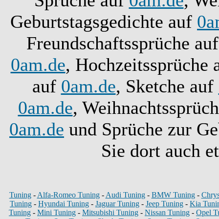
Sprüche auf
0am.de
, We
Geburtstagsgedichte auf
0a
Freundschaftssprüche au
0am.de
, Hochzeitssprüche 
auf
0am.de
, Sketche auf
0am.de
, Weihnachtssprüc
0am.de
und Sprüche zur Ge
Sie dort auch e
Tuning
-
Alfa-Romeo Tuning
-
Audi Tuning
-
BMW Tuning
-
Chrys
Tuning
-
Hyundai Tuning
-
Jaguar Tuning
-
Jeep Tuning
-
Kia Tuni
Tuning
-
Mini Tuning
-
Mitsubishi Tuning
-
Nissan Tuning
-
Opel T