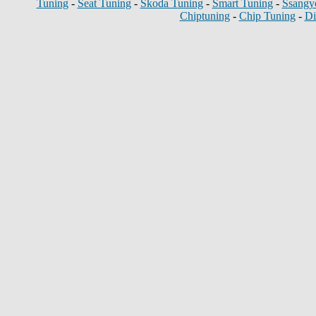
Tuning
-
Seat Tuning
-
Skoda Tuning
-
Smart Tuning
-
Ssangy
Chiptuning
-
Chip Tuning
-
Di