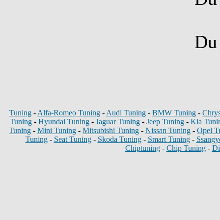
D
Tuning
-
Alfa-Romeo Tuning
-
Audi Tuning
-
BMW Tuning
-
Chrys
Tuning
-
Hyundai Tuning
-
Jaguar Tuning
-
Jeep Tuning
-
Kia Tuni
Tuning
-
Mini Tuning
-
Mitsubishi Tuning
-
Nissan Tuning
-
Opel T
Tuning
-
Seat Tuning
-
Skoda Tuning
-
Smart Tuning
-
Ssangy
Chiptuning
-
Chip Tuning
-
Di