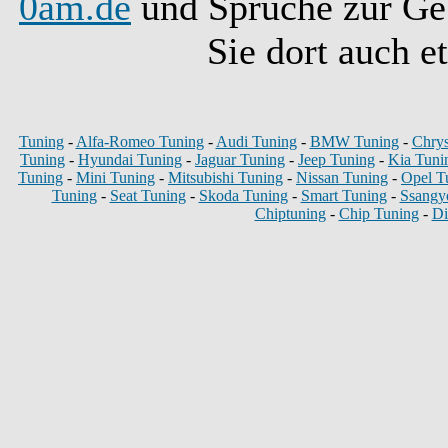
0am.de
und Sprüche zur Ge
Sie dort auch e
Tuning
-
Alfa-Romeo Tuning
-
Audi Tuning
-
BMW Tuning
-
Chrys
Tuning
-
Hyundai Tuning
-
Jaguar Tuning
-
Jeep Tuning
-
Kia Tuni
Tuning
-
Mini Tuning
-
Mitsubishi Tuning
-
Nissan Tuning
-
Opel T
Tuning
-
Seat Tuning
-
Skoda Tuning
-
Smart Tuning
-
Ssangy
Chiptuning
-
Chip Tuning
-
Di