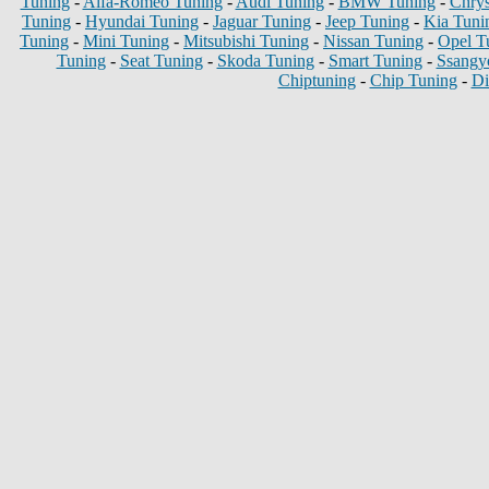
Tuning
-
Alfa-Romeo Tuning
-
Audi Tuning
-
BMW Tuning
-
Chrys
Tuning
-
Hyundai Tuning
-
Jaguar Tuning
-
Jeep Tuning
-
Kia Tuni
Tuning
-
Mini Tuning
-
Mitsubishi Tuning
-
Nissan Tuning
-
Opel T
Tuning
-
Seat Tuning
-
Skoda Tuning
-
Smart Tuning
-
Ssangy
Chiptuning
-
Chip Tuning
-
Di