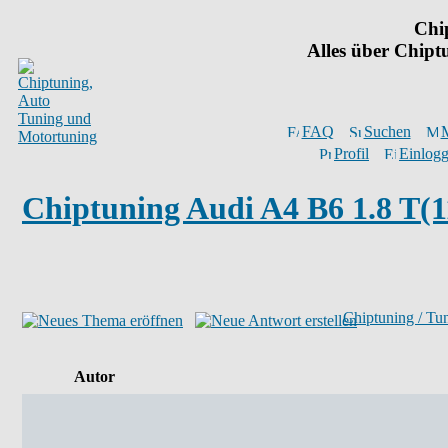
Chi
Alles über Chip
FAQ
Suchen
M
Profil
Einlogg
Chiptuning Audi A4 B6 1.8 T(1
Chiptuning / Tu
Autor