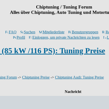
Chiptuning / Tuning Forum
Alles über Chiptuning, Auto Tuning und Motort
FAQ
Suchen
Mitgliederliste
Benutzergruppen
Re
Profil
Einloggen, um private Nachrichten zu lesen
L
 (85 kW /116 PS): Tuning Preise
ning Forum
->
Chiptuning Preise
->
Chiptuning Audi: Tuning Preise
Nachricht