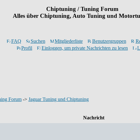
Chiptuning / Tuning Forum
Alles über Chiptuning, Auto Tuning und Motort
FAQ
Suchen
Mitgliederliste
Benutzergruppen
Re
Profil
Einloggen, um private Nachrichten zu lesen
L
ning Forum
->
Jaguar Tuning und Chiptuning
Nachricht