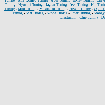
Tuning
-
Alfa-Romeo Tuning
-
Audi Tuning
-
BMW Tuning
-
Chrys
Tuning
-
Hyundai Tuning
-
Jaguar Tuning
-
Jeep Tuning
-
Kia Tuni
Tuning
-
Mini Tuning
-
Mitsubishi Tuning
-
Nissan Tuning
-
Opel T
Tuning
-
Seat Tuning
-
Skoda Tuning
-
Smart Tuning
-
Ssangy
Chiptuning
-
Chip Tuning
-
Di