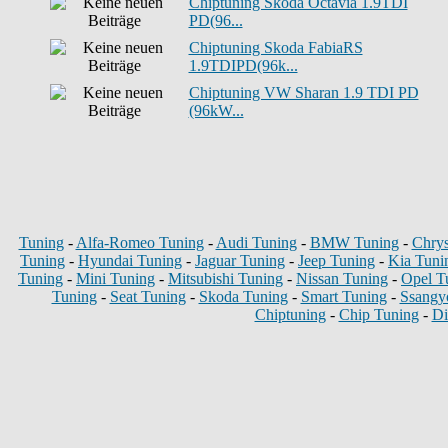
Chiptuning Skoda Octavia 1.9TDI
PD(96...
Chiptuning Skoda FabiaRS
1.9TDIPD(96k...
Chiptuning VW Sharan 1.9 TDI PD
(96kW...
Tuning
-
Alfa-Romeo Tuning
-
Audi Tuning
-
BMW Tuning
-
Chrys
Tuning
-
Hyundai Tuning
-
Jaguar Tuning
-
Jeep Tuning
-
Kia Tuni
Tuning
-
Mini Tuning
-
Mitsubishi Tuning
-
Nissan Tuning
-
Opel T
Tuning
-
Seat Tuning
-
Skoda Tuning
-
Smart Tuning
-
Ssangy
Chiptuning
-
Chip Tuning
-
Di