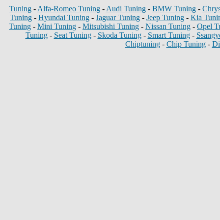
Tuning
-
Alfa-Romeo Tuning
-
Audi Tuning
-
BMW Tuning
-
Chrys
Tuning
-
Hyundai Tuning
-
Jaguar Tuning
-
Jeep Tuning
-
Kia Tuni
Tuning
-
Mini Tuning
-
Mitsubishi Tuning
-
Nissan Tuning
-
Opel T
Tuning
-
Seat Tuning
-
Skoda Tuning
-
Smart Tuning
-
Ssangy
Chiptuning
-
Chip Tuning
-
Di