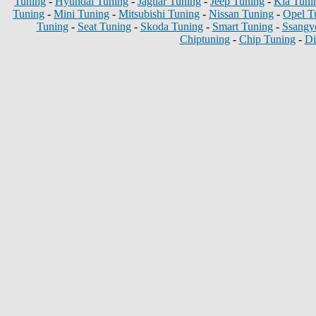
Tuning
-
Hyundai Tuning
-
Jaguar Tuning
-
Jeep Tuning
-
Kia Tuni
Tuning
-
Mini Tuning
-
Mitsubishi Tuning
-
Nissan Tuning
-
Opel T
Tuning
-
Seat Tuning
-
Skoda Tuning
-
Smart Tuning
-
Ssangy
Chiptuning
-
Chip Tuning
-
Di