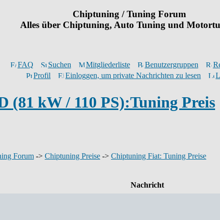
Chiptuning / Tuning Forum
Alles über Chiptuning, Auto Tuning und Motort
FAQ
Suchen
Mitgliederliste
Benutzergruppen
Re
Profil
Einloggen, um private Nachrichten zu lesen
L
D (81 kW / 110 PS):Tuning Preis
ning Forum
->
Chiptuning Preise
->
Chiptuning Fiat: Tuning Preise
Nachricht