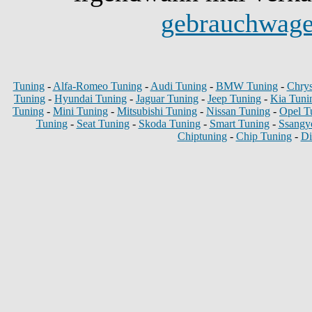
gebrauchwage
Tuning
-
Alfa-Romeo Tuning
-
Audi Tuning
-
BMW Tuning
-
Chrys
Tuning
-
Hyundai Tuning
-
Jaguar Tuning
-
Jeep Tuning
-
Kia Tuni
Tuning
-
Mini Tuning
-
Mitsubishi Tuning
-
Nissan Tuning
-
Opel T
Tuning
-
Seat Tuning
-
Skoda Tuning
-
Smart Tuning
-
Ssangy
Chiptuning
-
Chip Tuning
-
Di