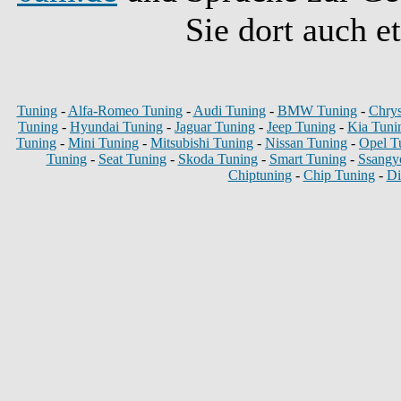
Sie dort auch e
Tuning
-
Alfa-Romeo Tuning
-
Audi Tuning
-
BMW Tuning
-
Chrys
Tuning
-
Hyundai Tuning
-
Jaguar Tuning
-
Jeep Tuning
-
Kia Tuni
Tuning
-
Mini Tuning
-
Mitsubishi Tuning
-
Nissan Tuning
-
Opel T
Tuning
-
Seat Tuning
-
Skoda Tuning
-
Smart Tuning
-
Ssangy
Chiptuning
-
Chip Tuning
-
Di