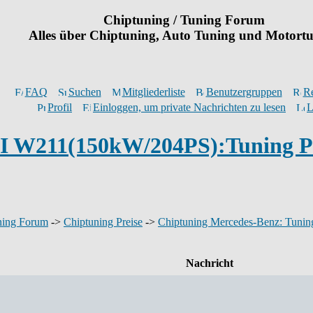
Chiptuning / Tuning Forum
Alles über Chiptuning, Auto Tuning und Motort
FAQ
Suchen
Mitgliederliste
Benutzergruppen
Re
Profil
Einloggen, um private Nachrichten zu lesen
L
I W211(150kW/204PS):Tuning P
ning Forum
->
Chiptuning Preise
->
Chiptuning Mercedes-Benz: Tuning
Nachricht