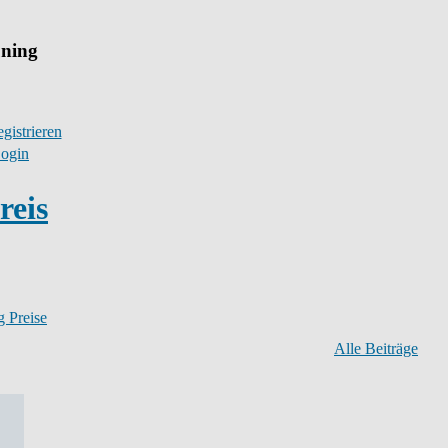
uning
gistrieren
ogin
reis
 Preise
Alle Beiträge