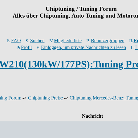
Chiptuning / Tuning Forum
Alles über Chiptuning, Auto Tuning und Motort
FAQ
Suchen
Mitgliederliste
Benutzergruppen
Re
Profil
Einloggen, um private Nachrichten zu lesen
L
 W210(130kW/177PS):Tuning Pre
ning Forum
->
Chiptuning Preise
->
Chiptuning Mercedes-Benz: Tuning
Nachricht