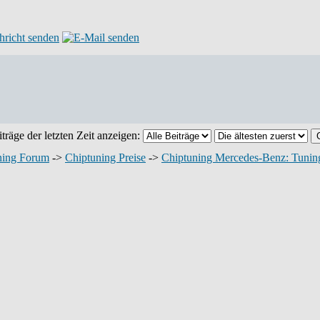
träge der letzten Zeit anzeigen:
ning Forum
->
Chiptuning Preise
->
Chiptuning Mercedes-Benz: Tuning