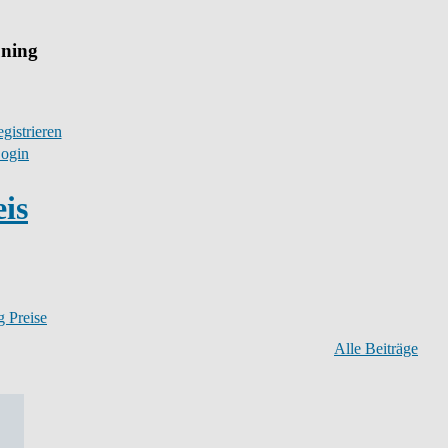
uning
gistrieren
ogin
is
 Preise
Alle Beiträge