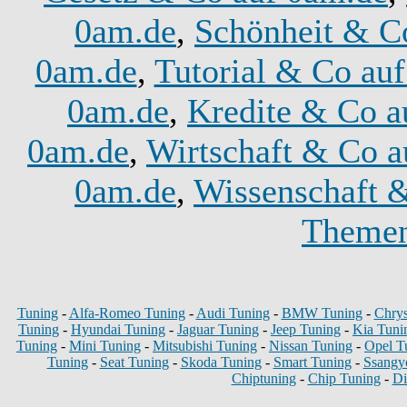
0am.de
,
Schönheit & C
0am.de
,
Tutorial & Co au
0am.de
,
Kredite & Co a
0am.de
,
Wirtschaft & Co a
0am.de
,
Wissenschaft 
Themen
Tuning
-
Alfa-Romeo Tuning
-
Audi Tuning
-
BMW Tuning
-
Chrys
Tuning
-
Hyundai Tuning
-
Jaguar Tuning
-
Jeep Tuning
-
Kia Tuni
Tuning
-
Mini Tuning
-
Mitsubishi Tuning
-
Nissan Tuning
-
Opel T
Tuning
-
Seat Tuning
-
Skoda Tuning
-
Smart Tuning
-
Ssangy
Chiptuning
-
Chip Tuning
-
Di