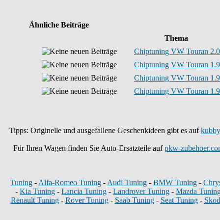
Ähnliche Beiträge
Thema
Chiptuning VW Touran 2.0
Chiptuning VW Touran 1.9
Chiptuning VW Touran 1.9
Chiptuning VW Touran 1.9
Tipps: Originelle und ausgefallene Geschenkideen gibt es auf
kubby
Für Ihren Wagen finden Sie Auto-Ersatzteile auf
pkw-zubehoer.co
Tuning
-
Alfa-Romeo Tuning
-
Audi Tuning
-
BMW Tuning
-
Chry
-
Kia Tuning
-
Lancia Tuning
-
Landrover Tuning
-
Mazda Tunin
Renault Tuning
-
Rover Tuning
-
Saab Tuning
-
Seat Tuning
-
Skod