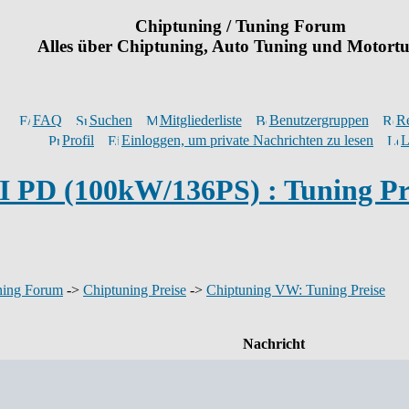
Chiptuning / Tuning Forum
Alles über Chiptuning, Auto Tuning und Motort
FAQ
Suchen
Mitgliederliste
Benutzergruppen
Re
Profil
Einloggen, um private Nachrichten zu lesen
L
 PD (100kW/136PS) : Tuning Pr
ning Forum
->
Chiptuning Preise
->
Chiptuning VW: Tuning Preise
Nachricht