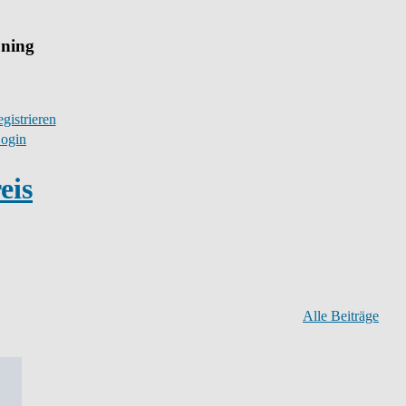
uning
gistrieren
ogin
eis
Alle Beiträge