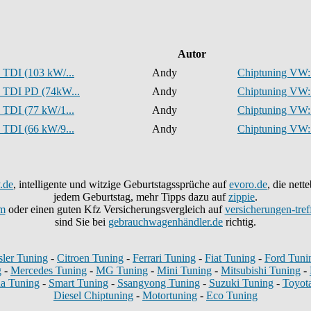
Autor
 TDI (103 kW/...
Andy
Chiptuning VW: 
 TDI PD (74kW...
Andy
Chiptuning VW: 
 TDI (77 kW/1...
Andy
Chiptuning VW: 
 TDI (66 kW/9...
Andy
Chiptuning VW: 
.de
, intelligente und witzige Geburtstagssprüche auf
evoro.de
, die net
jedem Geburtstag, mehr Tipps dazu auf
zippie
.
m
oder einen guten Kfz Versicherungsvergleich auf
versicherungen-tref
sind Sie bei
gebrauchwagenhändler.de
richtig.
sler Tuning
-
Citroen Tuning
-
Ferrari Tuning
-
Fiat Tuning
-
Ford Tuni
g
-
Mercedes Tuning
-
MG Tuning
-
Mini Tuning
-
Mitsubishi Tuning
-
a Tuning
-
Smart Tuning
-
Ssangyong Tuning
-
Suzuki Tuning
-
Toyot
Diesel Chiptuning
-
Motortuning
-
Eco Tuning