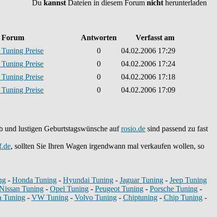
Du
kannst
Dateien in diesem Forum
nicht
herunterladen
Forum
Antworten
Verfasst am
Tuning Preise
0
04.02.2006 17:29
Tuning Preise
0
04.02.2006 17:24
Tuning Preise
0
04.02.2006 17:18
Tuning Preise
0
04.02.2006 17:09
teb und lustigen Geburtstagswünsche auf
rosio.de
sind passend zu fast
f.de
, sollten Sie Ihren Wagen irgendwann mal verkaufen wollen, so
ng
-
Honda Tuning
-
Hyundai Tuning
-
Jaguar Tuning
-
Jeep Tuning
Nissan Tuning
-
Opel Tuning
-
Peugeot Tuning
-
Porsche Tuning
-
a Tuning
-
VW Tuning
-
Volvo Tuning
-
Chiptuning
-
Chip Tuning
-