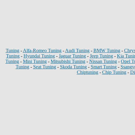
Tuning
-
Alfa-Romeo Tuning
-
Audi Tuning
-
BMW Tuning
-
Chrys
Tuning
-
Hyundai Tuning
-
Jaguar Tuning
-
Jeep Tuning
-
Kia Tuni
Tuning
-
Mini Tuning
-
Mitsubishi Tuning
-
Nissan Tuning
-
Opel T
Tuning
-
Seat Tuning
-
Skoda Tuning
-
Smart Tuning
-
Ssangy
Chiptuning
-
Chip Tuning
-
Di