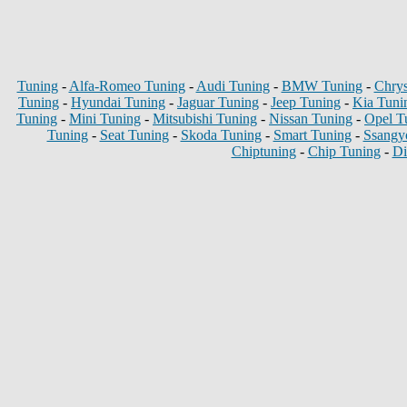
Tuning
-
Alfa-Romeo Tuning
-
Audi Tuning
-
BMW Tuning
-
Chrys
Tuning
-
Hyundai Tuning
-
Jaguar Tuning
-
Jeep Tuning
-
Kia Tuni
Tuning
-
Mini Tuning
-
Mitsubishi Tuning
-
Nissan Tuning
-
Opel T
Tuning
-
Seat Tuning
-
Skoda Tuning
-
Smart Tuning
-
Ssangy
Chiptuning
-
Chip Tuning
-
Di