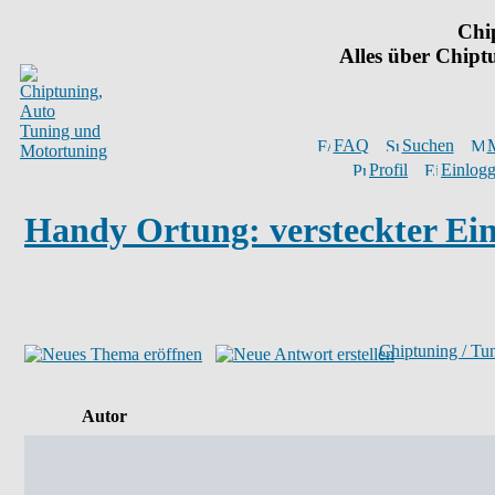
Chi
Alles über Chip
FAQ
Suchen
M
Profil
Einlogg
Handy Ortung: versteckter E
Chiptuning / Tu
Autor