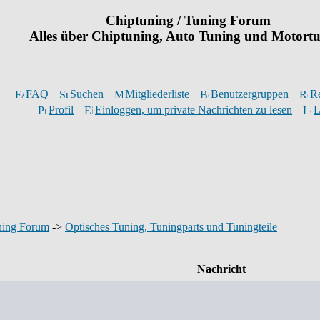
Chiptuning / Tuning Forum
Alles über Chiptuning, Auto Tuning und Motort
FAQ
Suchen
Mitgliederliste
Benutzergruppen
Re
Profil
Einloggen, um private Nachrichten zu lesen
L
ning Forum
->
Optisches Tuning, Tuningparts und Tuningteile
Nachricht