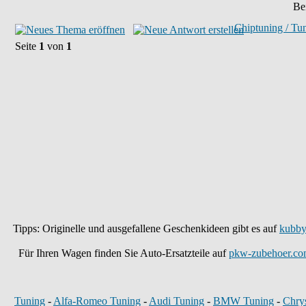
Bei
Chiptuning / Tu
Seite
1
von
1
Tipps: Originelle und ausgefallene Geschenkideen gibt es auf
kubby
Für Ihren Wagen finden Sie Auto-Ersatzteile auf
pkw-zubehoer.co
Tuning
-
Alfa-Romeo Tuning
-
Audi Tuning
-
BMW Tuning
-
Chry