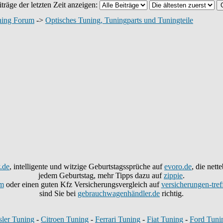
träge der letzten Zeit anzeigen:
ning Forum
->
Optisches Tuning, Tuningparts und Tuningteile
.de
, intelligente und witzige Geburtstagssprüche auf
evoro.de
, die net
jedem Geburtstag, mehr Tipps dazu auf
zippie
.
m
oder einen guten Kfz Versicherungsvergleich auf
versicherungen-tref
sind Sie bei
gebrauchwagenhändler.de
richtig.
sler Tuning
-
Citroen Tuning
-
Ferrari Tuning
-
Fiat Tuning
-
Ford Tuni