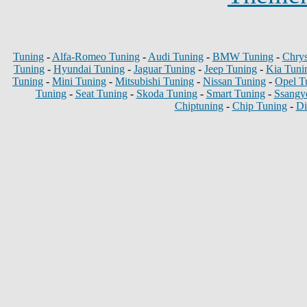
Tuning
-
Alfa-Romeo Tuning
-
Audi Tuning
-
BMW Tuning
-
Chrys
Tuning
-
Hyundai Tuning
-
Jaguar Tuning
-
Jeep Tuning
-
Kia Tuni
Tuning
-
Mini Tuning
-
Mitsubishi Tuning
-
Nissan Tuning
-
Opel T
Tuning
-
Seat Tuning
-
Skoda Tuning
-
Smart Tuning
-
Ssangy
Chiptuning
-
Chip Tuning
-
Di