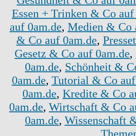
Gesundheit & Co auf 0a
Essen + Trinken & Co auf
auf 0am.de
,
Medien & Co 
& Co auf 0am.de
,
Presse
Gesetz & Co auf 0am.de
,
0am.de
,
Schönheit & C
0am.de
,
Tutorial & Co au
0am.de
,
Kredite & Co a
0am.de
,
Wirtschaft & Co a
0am.de
,
Wissenschaft 
Themen