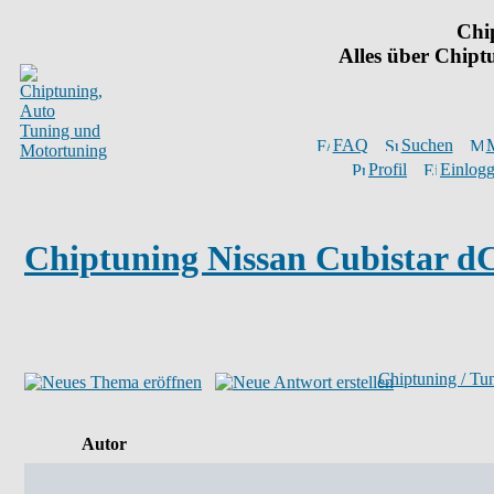
Chi
Alles über Chip
FAQ
Suchen
M
Profil
Einlogg
Chiptuning Nissan Cubistar d
Chiptuning / Tu
Autor