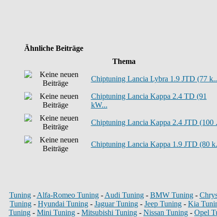
Ähnliche Beiträge
Thema
Chiptuning Lancia Lybra 1.9 JTD (77 k..
Chiptuning Lancia Kappa 2.4 TD (91
kW...
Chiptuning Lancia Kappa 2.4 JTD (100 .
Chiptuning Lancia Kappa 1.9 JTD (80 k.
Tuning
-
Alfa-Romeo Tuning
-
Audi Tuning
-
BMW Tuning
-
Chrys
Tuning
-
Hyundai Tuning
-
Jaguar Tuning
-
Jeep Tuning
-
Kia Tuni
Tuning
-
Mini Tuning
-
Mitsubishi Tuning
-
Nissan Tuning
-
Opel T