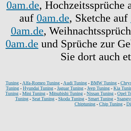
0am.de
, Hochzeitssprüche 
auf
0am.de
, Sketche auf
0am.de
, Weihnachtssprüc
0am.de
und Sprüche zur Ge
Sie dort auch e
Tuning
-
Alfa-Romeo Tuning
-
Audi Tuning
-
BMW Tuning
-
Chrys
Tuning
-
Hyundai Tuning
-
Jaguar Tuning
-
Jeep Tuning
-
Kia Tuni
Tuning
-
Mini Tuning
-
Mitsubishi Tuning
-
Nissan Tuning
-
Opel T
Tuning
-
Seat Tuning
-
Skoda Tuning
-
Smart Tuning
-
Ssangy
Chiptuning
-
Chip Tuning
-
Di