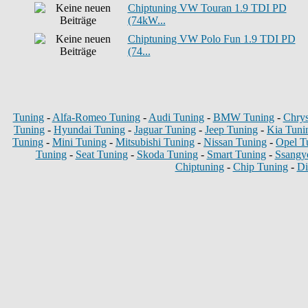
Chiptuning VW Touran 1.9 TDI PD
(74kW...
Chiptuning VW Polo Fun 1.9 TDI PD
(74...
Tuning
-
Alfa-Romeo Tuning
-
Audi Tuning
-
BMW Tuning
-
Chrys
Tuning
-
Hyundai Tuning
-
Jaguar Tuning
-
Jeep Tuning
-
Kia Tuni
Tuning
-
Mini Tuning
-
Mitsubishi Tuning
-
Nissan Tuning
-
Opel T
Tuning
-
Seat Tuning
-
Skoda Tuning
-
Smart Tuning
-
Ssangy
Chiptuning
-
Chip Tuning
-
Di