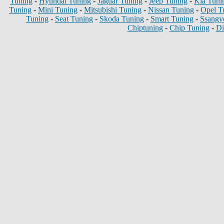
Tuning
-
Hyundai Tuning
-
Jaguar Tuning
-
Jeep Tuning
-
Kia Tuni
Tuning
-
Mini Tuning
-
Mitsubishi Tuning
-
Nissan Tuning
-
Opel T
Tuning
-
Seat Tuning
-
Skoda Tuning
-
Smart Tuning
-
Ssangy
Chiptuning
-
Chip Tuning
-
Di