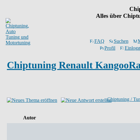
Chi
Alles über Chip
FAQ
Suchen
M
Profil
Einlogg
Chiptuning Renault KangooRa
Chiptuning / Tu
Autor