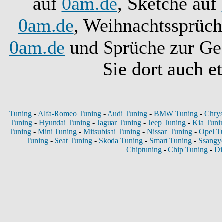
auf
0am.de
, Sketche auf
0am.de
, Weihnachtssprüc
0am.de
und Sprüche zur Ge
Sie dort auch e
Tuning
-
Alfa-Romeo Tuning
-
Audi Tuning
-
BMW Tuning
-
Chrys
Tuning
-
Hyundai Tuning
-
Jaguar Tuning
-
Jeep Tuning
-
Kia Tuni
Tuning
-
Mini Tuning
-
Mitsubishi Tuning
-
Nissan Tuning
-
Opel T
Tuning
-
Seat Tuning
-
Skoda Tuning
-
Smart Tuning
-
Ssangy
Chiptuning
-
Chip Tuning
-
Di