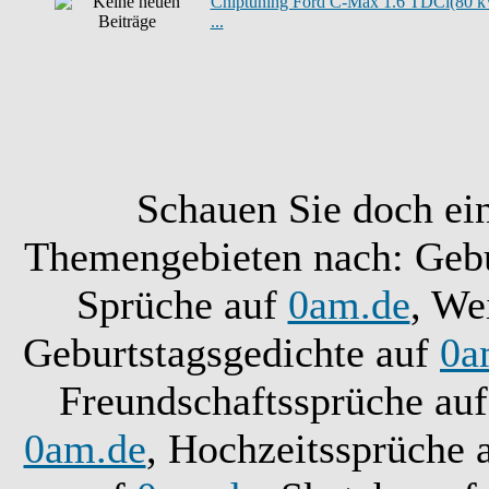
Chiptuning Ford C-Max 1.6 TDCi(80 
...
Schauen Sie doch ei
Themengebieten nach: Gebu
Sprüche auf
0am.de
, We
Geburtstagsgedichte auf
0a
Freundschaftssprüche au
0am.de
, Hochzeitssprüche 